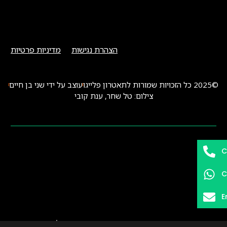
הצהרת נגישות
מדיניות פרטיות
©2025 כל הזכויות שמורות לתאטרון פלייגו
עוצב על ידי שני בן חיים
צילום: טל שחר, ענת קובי
C
C
E
חברת בניית אתרים, קידום אתרים, שיווק דיגיטלי