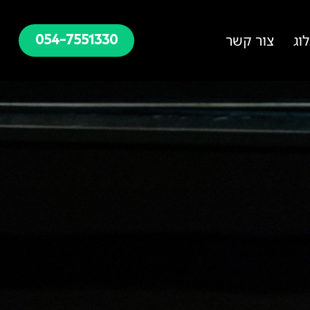
וג
צור קשר
054-7551330