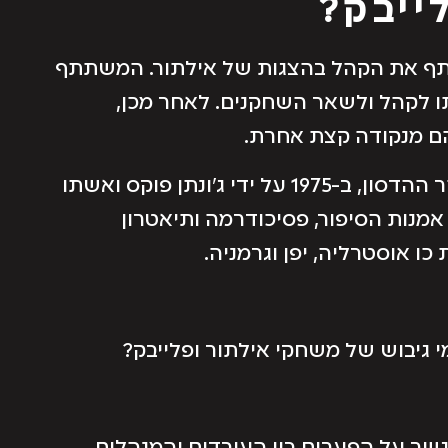
ייבק?
שתף את הקהל בהצגות של אילתור. המשתתף
ו לקהל ולשאר השחקנים. לאחר מכן,
ם מנקודה קצת אחרת.
הצגות הפלייבק הראשונות נוסדו בעמק נהר ההדסון, ב-1975 על ידי ג’ונתן פוקס ואשתו
מנות הסיפור, פסיכודרמה ותיאטרון
כו אוסטרליה, יפן וגרמניה.
י גיבוש של משחקי אילתור ופלייבק?